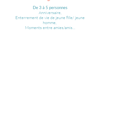
De 3 à 5 personnes
A
nniversaire,
Enterrement de vie de jeune fille/ jeune
homme,
Moments entre amies/amis...
Me contacter pour les tarifs
En couple
ou en duo
Anniversaire de mariage
Fête des mères et des pères
St Valentin
Entre ami-e-s
Me
contacter
pour les
tarifs
Besoin de plus d'informations?
Vous pouvez me contacter