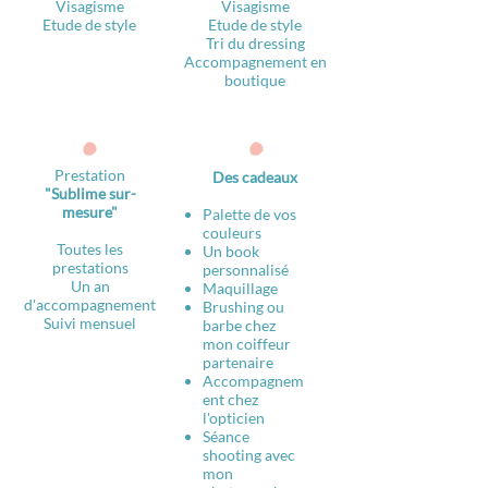
Visagisme
Visagisme
Etude de style
Etude de style
Tri du dressing
Accompagnement en
boutique
Prestation
Des cadeaux
"Sublime sur-
mesure"
Palette de vos
couleurs
Toutes les
Un book
prestations
personnalisé
Un an
Maquillage
d'accompagnement
Brushing ou
Suivi mensuel
barbe chez
mon coiffeur
partenaire
Accompagnem
ent chez
l'opticien
Séance
shooting avec
mon