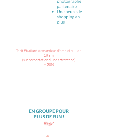
photographe
partenaire
Une heure de
shopping en
plus
Tarif Etudiant, demandeur d'emploi ou – de
18 ans
(sur présentation d'une attestation)
– 50%
EN GROUPE POUR
PLUS DE FUN !